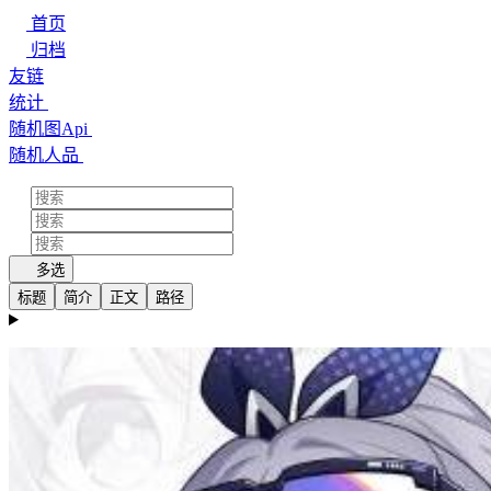
首页
归档
友链
统计
随机图Api
随机人品
多选
标题
简介
正文
路径