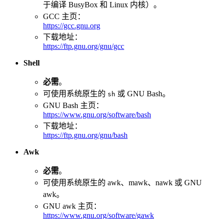
于编译 BusyBox 和 Linux 内核）。
GCC 主页：
https://gcc.gnu.org
下载地址：
https://ftp.gnu.org/gnu/gcc
Shell
必需
。
可使用系统原生的
或 GNU Bash。
sh
GNU Bash 主页：
https://www.gnu.org/software/bash
下载地址：
https://ftp.gnu.org/gnu/bash
Awk
必需
。
可使用系统原生的 awk、mawk、nawk 或 GNU
awk。
GNU awk 主页：
https://www.gnu.org/software/gawk