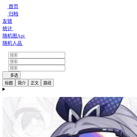
首页
归档
友链
统计
随机图Api
随机人品
多选
标题
简介
正文
路径