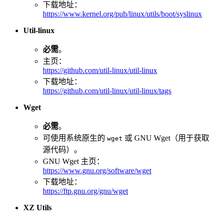
下载地址：
https://www.kernel.org/pub/linux/utils/boot/syslinux
Util-linux
必需
。
主页：
https://github.com/util-linux/util-linux
下载地址：
https://github.com/util-linux/util-linux/tags
Wget
必需
。
可使用系统原生的
或 GNU Wget（用于获取
wget
源代码）。
GNU Wget 主页：
https://www.gnu.org/software/wget
下载地址：
https://ftp.gnu.org/gnu/wget
XZ Utils